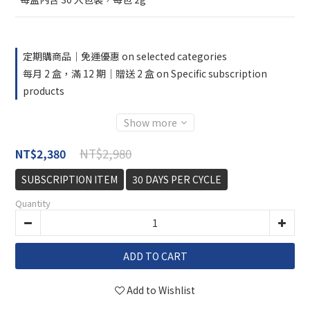
定期購商品｜免運優惠 on selected categories
每月 2 盒，滿 12 期｜贈送 2 盒 on Specific subscription
products
Show more
NT$2,980
NT$2,380
SUBSCRIPTION ITEM
30 DAYS PER CYCLE
Quantity
ADD TO CART
Add to Wishlist