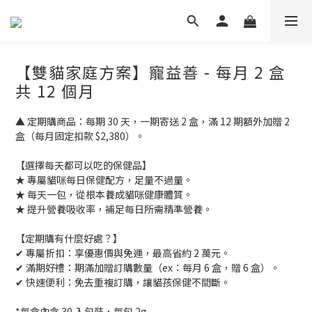
【雙貓家庭方案】寵益善 - 每月 2 盒
共 12 個月
▲ 定期購商品：每期 30 天，一期寄送 2 盒，滿 12 期額外加贈 2 
盒（每月固定扣款 $2,380）。
【選擇每天都可以吃的保健品】
★ 專屬貓咪每日保健配方，足量不過量。
★ 每天一包，從根本養成貓咪健康體質。
★ 提升營養吸收率，補足每日所需精準營養。
【定期購有什麼好處？】
✔ 專屬折扣：享優惠價與免運，最高省約 2 萬元。
✔ 滿期好禮：期滿加贈訂購數量（ex：每月 6 盒，贈 6 盒）。
✔ 快速便利：免去重複訂購，讓貓孩保健不間斷。
*每盒內含 30 入包裝，每包 2g