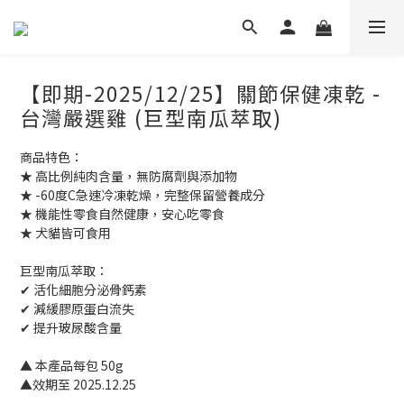
【即期-2025/12/25】關節保健凍乾 -
台灣嚴選雞 (巨型南瓜萃取)
商品特色：
★ 高比例純肉含量，無防腐劑與添加物
★ -60度C急速冷凍乾燥，完整保留營養成分
★ 機能性零食自然健康，安心吃零食
★ 犬貓皆可食用
巨型南瓜萃取：
✔ 活化細胞分泌骨鈣素
✔ 減緩膠原蛋白流失
✔ 提升玻尿酸含量
▲ 本產品每包 50g
▲效期至 2025.12.25