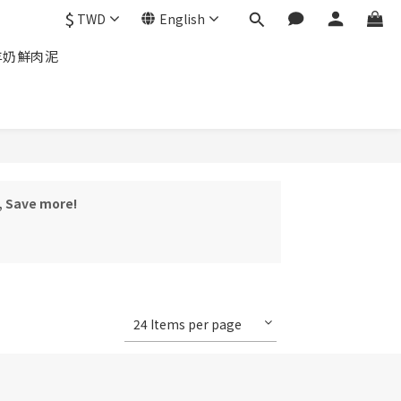
$
TWD
English
本羊奶鮮肉泥
, Save more!
24 Items per page