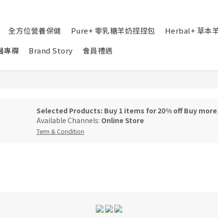
全方位營養保健
Pure+ 零乳糖羊奶捏捏包
Herbal+ 草
醫專欄
Brand Story
會員禮遇
Selected Products: Buy 1 items for 20% off Buy more
Available Channels:
Online Store
Term & Condition