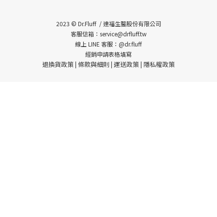
2023 © Dr.Fluff / 達福生醫股份有限公司
客服信箱：service@drfluff.tw
線上 LINE 客服：@dr.fluff
經銷申請表格填寫
退換貨政策
條款與細則
運送政策
隱私權政策
|
|
|