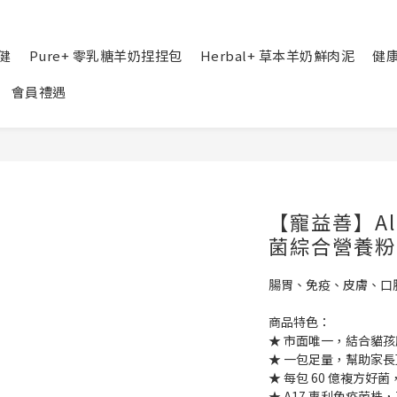
健
Pure+ 零乳糖羊奶捏捏包
Herbal+ 草本羊奶鮮肉泥
健
會員禮遇
【寵益善】All
菌綜合營養粉
腸胃、免疫、皮膚、口
商品特色：
★ 市面唯一，結合貓
★ 一包足量，幫助家
★ 每包 60 億複方
★ A17 專利免疫菌