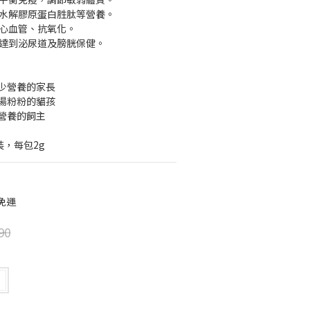
、水解膠原蛋白胜肽等營養。
護心血管、抗氧化。
，達到泌尿道及膀胱保健。
多少營養的家長
湯湯粉粉的貓孩
同營養的飼主
裝，每包2g
 免運
90