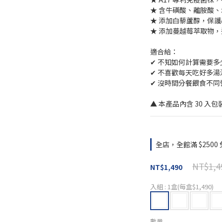
★ 含牛磺酸、離胺酸
★ 添加白藜蘆醇，保
★ 添加蔓越莓萃取物
適合給：
✔ 不知如何計算需要
✔ 不喜歡每天吃好多
✔ 沒時間分餐餵食不
▲ 本產品內含 30 入包
全店，全館滿 $2500
NT$1,4
NT$1,490
入組
: 1盒(每盒$1,490)
數量