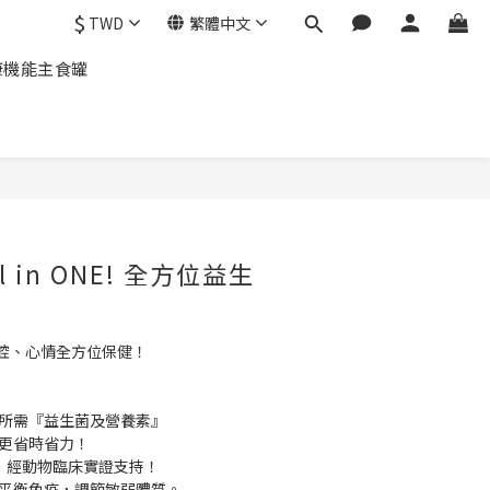
$
TWD
繁體中文
康機能主食罐
 in ONE! 全方位益生
腔、心情全方位保健！
孩所需『益生菌及營養素』
長更省時省力！
好菌，經動物臨床實證支持！
株，平衡免疫，調節敏弱體質。