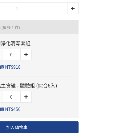
品
(最多 1 件)
刺淨化清潔套組
 NT$918
主食罐 - 體驗組 (綜合6入)
 NT$456
加入購物車