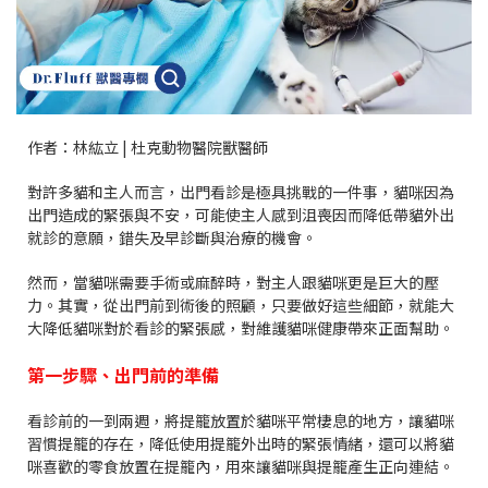
作者：
林紘立 |
杜克動物醫院獸醫師
對許多貓和主人而言，出門看診是極具挑戰的一件事，貓咪因為
出門造成的緊張與不安，可能使主人感到沮喪因而降低帶貓外出
就診的意願，錯失及早診斷與治療的機會。
然而，當貓咪需要手術或麻醉時，對主人跟貓咪更是巨大的壓
力。其實，從出門前到術後的照顧，只要做好這些細節，就能大
大降低貓咪對於看診的緊張感，對維護貓咪健康帶來正面幫助。
第一步驟、出門前的準備
看診前的一到兩週，將提籠放置於貓咪平常棲息的地方，讓貓咪
習慣提籠的存在，降低使用提籠外出時的緊張情緒，還可以將貓
咪喜歡的零食放置在提籠內，用來讓貓咪與提籠產生正向連結。