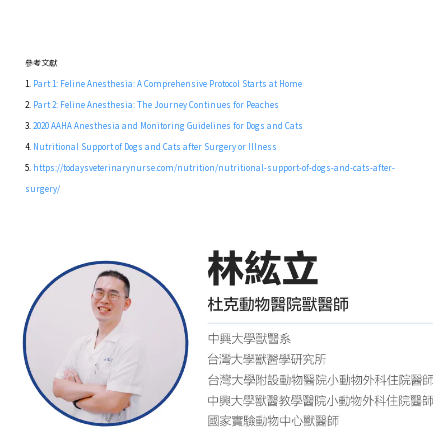
參考文獻
1.
Part 1: Feline Anesthesia: A Comprehensive Protocol Starts at Home
2.
Part 2: Feline Anesthesia: The Journey Continues for Peaches
3.
2020 AAHA Anesthesia and Monitoring Guidelines for Dogs and Cats
4.
Nutritional Support of Dogs and Cats after Surgery or Illness
5.
https://todaysveterinarynurse.com/nutrition/nutritional-support-of-dogs-and-cats-after-
surgery/