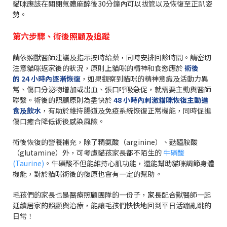
貓咪應該在關閉氣體麻醉後30分鐘內可以拔管以及恢復至正趴姿
勢。
第六步驟、術後照顧及追蹤
請依照獸醫師建議及指示按時給藥，同時安排回診時間。請密切
注意貓咪返家後的狀況，原則上貓咪的精神和食慾應於
術後
的
24
小時內逐漸恢復
，如果觀察到貓咪的精神意識及活動力異
常、傷口分泌物增加或出血、張口呼吸急促，就需要主動與醫師
聯繫。術後的照顧原則為盡快於
48 小時內刺激貓咪恢復主動進
食及飲水
，有助於維持腸道及免疫系統恢復正常機能，同時促進
傷口癒合降低術後感染風險。
術後恢復的營養補充，除了精氨酸（arginine）、麩醯胺酸
（glutamine）外，可考慮貓孩家長都不陌生的
牛磺酸
(Taurine)
。牛磺酸不但能維持心肌功能，還能幫助貓咪調節身體
機能，對於貓咪術後的復原也會有一定的幫助
。
毛孩們的家長也是醫療照顧團隊的一份子，
家
長配合獸醫師一起
延續居家的照顧與治療，能讓毛孩們快快地回到平日活蹦亂跳的
日常！