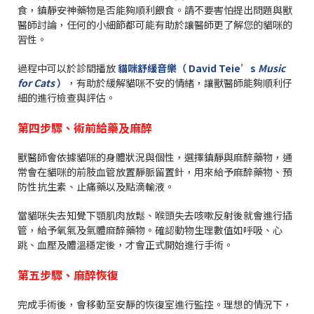
食，鎮靜安神藥物是否能夠順利餵食。請不要害怕提出問題與獸
醫師討論，任何的小細節都可能有助於讓醫師更了解您的貓咪的
習性。
過程中可以於診間播放
貓咪舒緩音樂（
David Teie’s
Music
for Cats
）
，有助於緩解貓咪不安的情緒，讓獸醫師能夠順利仔
細的進行檢查與評估。
第四步驟、術前給藥及麻醉
獸醫師會依據貓咪的身體狀況與個性，選擇鎮靜與麻醉藥物，通
常會在貓咪的前肢血管放置靜脈留置針，用來給予麻醉藥物、預
防性抗生素、止痛藥以及點滴輸液。
當貓咪失去知覺下顎肌肉放鬆、喉頭失去咳嗽反射後就會進行插
管，給予氧氣及氣體麻醉藥物。確認動物生理數值如呼吸、心
跳、血壓及體溫穩定後，才會正式開始進行手術。
第五步驟、麻醉恢復
完成手術後，會移動至安靜的恢復室進行監控。理想的情況下，