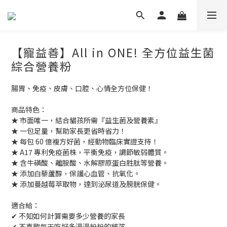
【寵益善】All in ONE! 全方位益生菌
綜合營養粉
腸胃、免疫、皮膚、口腔、心情全方位保健！
商品特色：
★ 市面唯一，結合貓孩所需『益生菌及營養素』
★ 一包足量，幫助家長更省時省力！
★ 每包 60 億複方好菌，經動物臨床實證支持！
★ A17 專利免疫菌株，平衡免疫，調節敏弱體質。
★ 含牛磺酸、離胺酸、水解膠原蛋白胜肽等營養。
★ 添加白藜蘆醇，保護心血管、抗氧化。
★ 添加蔓越莓萃取物，達到泌尿道及膀胱保健。
適合給：
✔ 不知如何計算需要多少營養的家長
✔ 不喜歡每天吃好多湯湯粉粉的貓孩