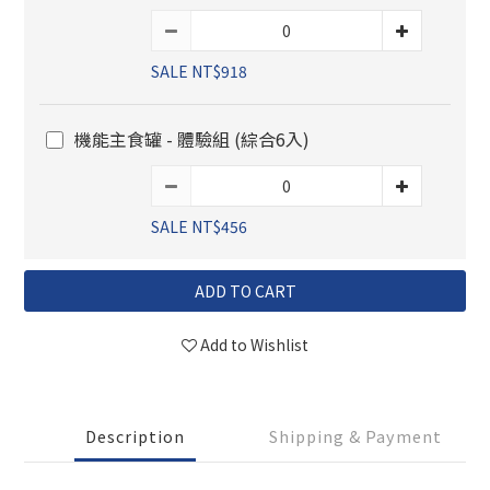
SALE NT$918
機能主食罐 - 體驗組 (綜合6入)
SALE NT$456
ADD TO CART
Add to Wishlist
Description
Shipping & Payment