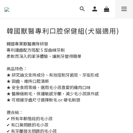
韓國獸醫專利口腔保健組(犬貓適用)
韓國專業獸醫團隊研發
專利護齒配方搭配 S 型曲線牙刷
柔軟而深入的潔淨體驗，讓刷牙變得簡單
商品特色： 
★ 研究論文支持成分，有效控制牙菌斑、牙垢形成
★ 固齒、維持口腔清新
★ 安全食用等級，選用毛小孩喜愛的雞肉口味
★ 醫療級刷毛，保護敏感牙齦，減少毛小孩排斥感
★ 可根據牙齒尺寸選擇軟毛 or 硬毛刷頭
適合給： 
✔ 所有年齡階段的毛小孩
✔ 有口臭問題的毛小孩
✔ 有牙齦發炎問題的毛小孩