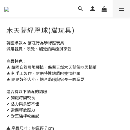
木天蓼紓壓球(貓玩具)
韓國爆款🔥 貓咪行為學紓壓玩具
滿足視覺、嗅覺、觸覺的樂趣與享受
商品特色：
★ 韓國自營農場種植，保留天然木天蓼氣味與精華
★ 純手工製作，耐磨特性讓貓咪盡情紓壓
★ 剛剛好的大小，適合貓咪與家長一同玩耍
適合有以下情況的貓咪：
✔ 獨處時間較長
✔ 活力與食慾不佳
✔ 需要釋放壓力
✔ 對逗貓棒較無感
▲ 產品尺寸：約直徑 7 cm