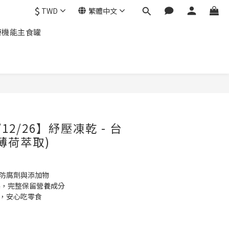
$
TWD
繁體中文
康機能主食罐
/12/26】紓壓凍乾 - 台
薄荷萃取)
無防腐劑與添加物
乾燥，完整保留營養成分
康，安心吃零食