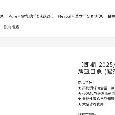
健
Pure+ 零乳糖羊奶捏捏包
Herbal+ 草本羊奶鮮肉泥
健
會員禮遇
【即期-2025
灣虱目魚 (貓
商品特色：
★ 高比例純肉含量，
★ -60度C急速冷凍
★ 機能性零食自然健
★ 犬貓皆可食用
舒眠草萃取：