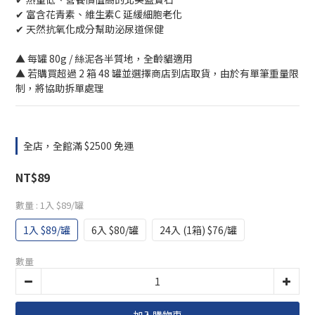
✔ 富含花青素、維生素C 延緩細胞老化
✔ 天然抗氧化成分幫助泌尿道保健
▲ 每罐 80g / 絲泥各半質地，全齡貓適用
▲ 若購買超過 2 箱 48 罐並選擇商店到店取貨，由於有單筆重量限
制，將協助拆單處理
全店，全館滿 $2500 免運
NT$89
數量
: 1入 $89/罐
1入 $89/罐
6入 $80/罐
24入 (1箱) $76/罐
數量