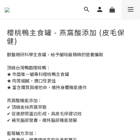
櫻桃鴨主食罐 - 燕窩酸添加 (皮毛保
健)
獸醫親研科學主食罐，給予貓咪最精緻的營養攝取
頂級台灣鴨園櫻桃鴨：
★ 市面唯一貓專科櫻桃鴨主食罐
★ 肉質細膩，適口性更佳
★ 富含鐵質與維他命，維持身體機能運作
燕窩酸機能添加：
✔ 頂級金絲燕窩萃取
✔ 促進膠原蛋白形成，具皮毛保健功效
✔ 補充腦部營養，維持腦部機能發展
藍莓輔方添加：
✔ 熱量低、營養價值高的北美藍寶石 