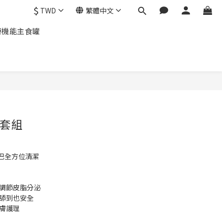
$
TWD
繁體中文
康機能主食罐
套組
巴全方位清潔 
，調節皮脂分泌
孩舔到也安全
皮膚護理