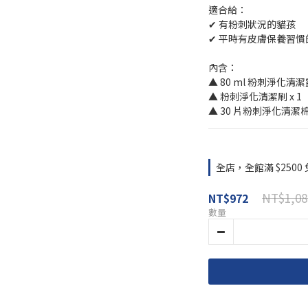
適合給：
✔ 有粉刺狀況的貓孩
✔ 平時有皮膚保養習慣
內含：
▲ 80 ml 粉刺淨化清潔露
▲ 粉刺淨化清潔刷 x 1
▲ 30 片粉刺淨化清潔棉 
全店，全館滿 $2500
NT$1,08
NT$972
數量