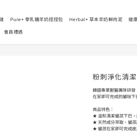
健
Pure+ 零乳糖羊奶捏捏包
Herbal+ 草本羊奶鮮肉泥
健
會員禮遇
粉刺淨化清潔
韓國專業獸醫團隊研發
在家即可完成的貓咪下
商品特色：
★ 溫和清潔貓孩下巴
★ 天然成分萃取，貓
★ 貓孩在家即可完成