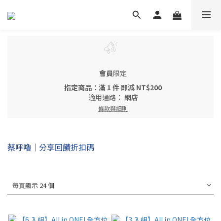
會員
限定
指定商品：滿 1 件 即減 NT$200
適用通路：
網店
條款與細則
蔡呼嚕｜分享回饋折扣碼
每頁顯示 24 個