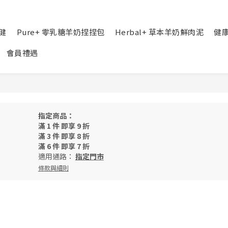
健
Pure+ 零乳糖羊奶捏捏包
Herbal+ 草本羊奶鮮肉泥
健
會員禮遇
指定商品：
滿 1 件 即享 9 折
滿 3 件 即享 8 折
滿 6 件 即享 7 折
適用通路：
指定門市
條款與細則