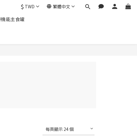
$
TWD
繁體中文
康機能主食罐
每頁顯示 24 個