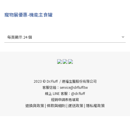
寵物展優惠-機能主食罐
每頁顯示 24 個
2023 © Dr.Fluff / 達福生醫股份有限公司
客服信箱：service@drfluff.tw
線上 LINE 客服：@dr.fluff
經銷申請表格填寫
退換貨政策
條款與細則
運送政策
隱私權政策
|
|
|
已選
0
件