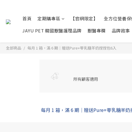
首頁
定期購專區
【官網限定】
全方位營養保
JAYU PET 韓國獸醫護理品牌
獸醫專欄
品牌故事
全部商品
每月 1 箱，滿 6 期｜贈送Pure+零乳糖羊奶捏捏包6入
所有顧客適用
每月 1 箱，滿 6 期｜贈送Pure+零乳糖羊