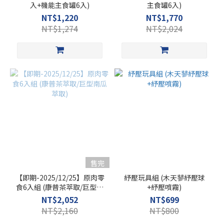
入+機能主食罐6入)
主食罐6入)
NT$1,220
NT$1,770
NT$1,274
NT$2,024
售完
【即期-2025/12/25】原肉零
紓壓玩具組 (木天蓼紓壓球
食6入組 (康普茶萃取/巨型南
+紓壓噴霧)
瓜萃取)
NT$2,052
NT$699
NT$2,160
NT$800