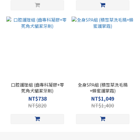
口腔護理組 (齒專科凝膠+零
全身SPA組 (積雪草洗毛精
死角犬貓潔牙刷)
+蜂蜜護掌霜)
NT$738
NT$1,049
NT$820
NT$1,400