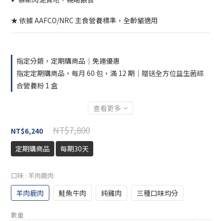
★ 依據 AAFCO/NRC 主食營養標準，全齡貓適用
指定分類，定期購商品｜免運優惠
指定定期購商品，每月 60 包，滿 12 期｜贈送全方位益生菌綜
合營養粉 1 盒
查看更多
NT$7,800
NT$6,240
定期購商品
每期30天
口味
: 羊肉鹿肉
羊肉鹿肉
鮭魚牛肉
純雞肉
三種口味均分
數量